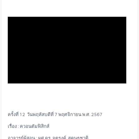
ครั้งที่ 12 วันพฤหัสบดีที่ 7 พฤศจิกายน พ.ศ. 2567
เรื่อง : ควอนตัมฟิสิกส์
อาจารย์ผู้สอน : ผศ.ดร. จตุรงค์ สุคนธชาติ