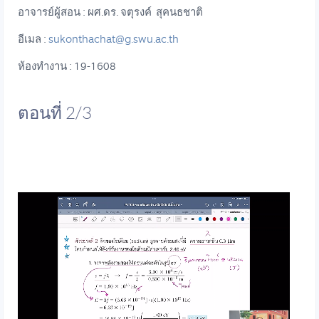
อาจารย์ผู้สอน : ผศ.ดร. จตุรงค์ สุคนธชาติ
อีเมล :
sukonthachat@g.swu.ac.th
ห้องทำงาน : 19-1608
ตอนที่ 2/3